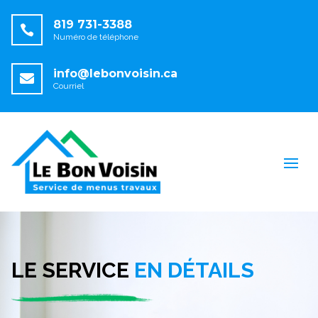
819 731-3388

Numéro de téléphone
info@lebonvoisin.ca

Courriel
LE SERVICE
EN DÉTAILS